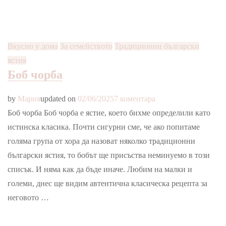
Вкусно у дома
За семейството
Традиционни български
ястия
Боб чорба
за
by
Мария
updated on
02/06/2025
7 коментара
Боб
Боб чорба Боб чорба е ястие, което бихме определили като
чорба
истинска класика. Почти сигурни сме, че ако попитаме
голяма група от хора да назоват няколко традиционни
български ястия, то бобът ще присъства неминуемо в този
списък. И няма как да бъде иначе. Любим на малки и
големи, днес ще видим автентична класическа рецепта за
неговото …