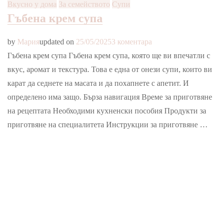
Вкусно у дома
За семейството
Супи
Гъбена крем супа
за
by
Мария
updated on
25/05/2025
3 коментара
Гъбена
Гъбена крем супа Гъбена крем супа, която ще ви впечатли с
крем
вкус, аромат и текстура. Това е една от онези супи, които ви
супа
карат да седнете на масата и да похапнете с апетит. И
определено има защо. Бърза навигация Време за приготвяне
на рецептата Необходими кухненски пособия Продукти за
приготвяне на специалитета Инструкции за приготвяне …