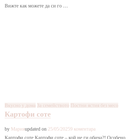
чедър
Вижте как можете да си го …
Вкусно у дома
За семейството
Постни ястия без месо
Картофи соте
за
by
Мария
updated on
25/05/2025
9 коментара
Картофи
Картофи соте Картофи соте – кой не ги обича?! Особено