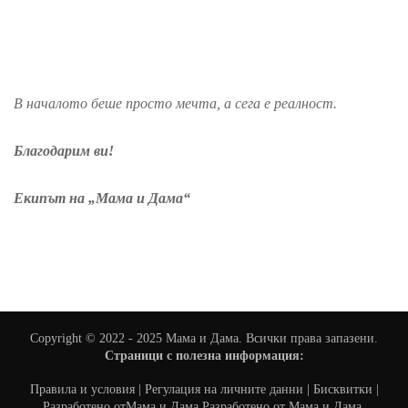
В началото беше просто мечта, а сега е реалност.
Благодарим ви!
Екипът на „Мама и Дама“
Copyright © 2022 - 2025 Мама и Дама. Всички права запазени.
Страници с полезна информация:
Правила и условия
|
Регулация на личните данни
|
Бисквитки
|
Разработено от
Мама и Дама
.Разработено от
Мама и Дама
.