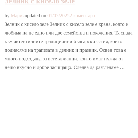
Зелник с кисело зеле
за
by
Мария
updated on
01/07/2025
2 коментара
Зелник
Зелник с кисело зеле Зелник с кисело зеле е храна, която е
с
любима на не едно или две семейства и поколения. Тя спада
кисело
към автентичните традиционни български ястия, които
зеле
поднасяме на трапезата в делник и празник. Освен това е
много подходяща за вегетарианци, които имат нужда от
нещо вкусно и добре засищащо. Следва да разгледаме …