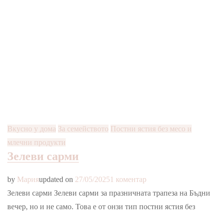
Вкусно у дома
За семейството
Постни ястия без месо и
млечни продукти
Зелеви сарми
за
by
Мария
updated on
27/05/2025
1 коментар
Зелеви
Зелеви сарми Зелеви сарми за празничната трапеза на Бъдни
сарми
вечер, но и не само. Това е от онзи тип постни ястия без