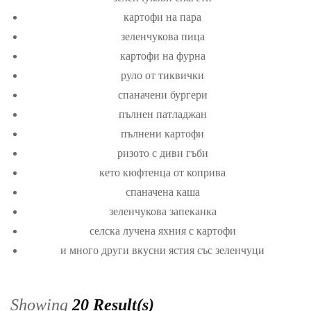
картофи на пара
зеленчукова пица
картофи на фурна
руло от тиквички
спаначени бургери
пълнен патладжан
пълнени картофи
ризото с диви гъби
кето кюфтенца от коприва
спаначена каша
зеленчукова запеканка
селска лучена яхния с картофи
и много други вкусни ястия със зеленчуци
Showing
20 Result(s)