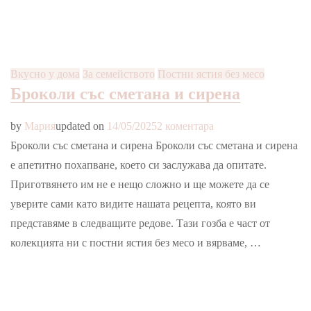
Вкусно у дома
За семейството
Постни ястия без месо
Броколи със сметана и сирена
за
by
Мария
updated on
14/05/2025
2 коментара
Броколи
Броколи със сметана и сирена Броколи със сметана и сирена
със
е апетитно похапване, което си заслужава да опитате.
сметана
Приготвянето им не е нещо сложно и ще можете да се
и
уверите сами като видите нашата рецепта, която ви
сирена
представяме в следващите редове. Тази гозба е част от
колекцията ни с постни ястия без месо и вярваме, …