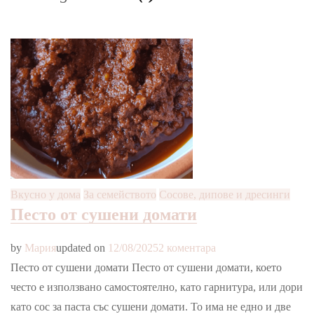
Вкусно у дома
За семейството
Сосове, дипове и дресинги
Песто от сушени домати
за
by
Мария
updated on
12/08/2025
2 коментара
Песто
Песто от сушени домати Песто от сушени домати, което
от
често е използвано самостоятелно, като гарнитура, или дори
сушени
като сос за паста със сушени домати. То има не едно и две