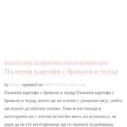
Вкусно у дома
За семейството
Постни ястия без месо
Пълнени картофи с броколи и чедър
за
by
Мария
updated on
09/05/2025
1 коментар
Пълнени
Пълнени картофи с броколи и чедър Пълнени картофи с
картофи
броколи и чедър, които ще ви пленят с уникален вкус, който
с
ще искате да опитате отново. Това ястие попада в
броколи
категорията ни с постни ястия без месо, но истината е, че
и
дори да не сте вегетарианци ще го оцените подобаващо.