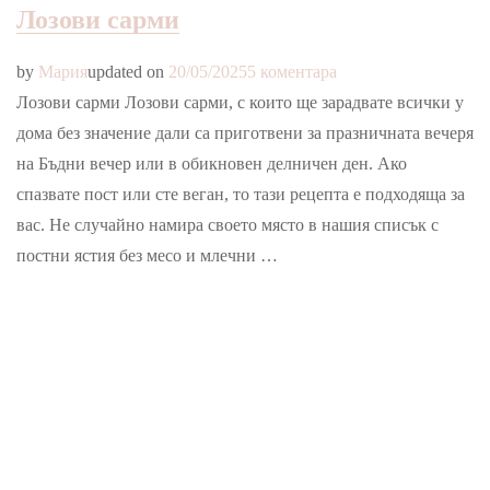
Лозови сарми
за
by
Мария
updated on
20/05/2025
5 коментара
Лозови
Лозови сарми Лозови сарми, с които ще зарадвате всички у
сарми
дома без значение дали са приготвени за празничната вечеря
на Бъдни вечер или в обикновен делничен ден. Ако
спазвате пост или сте веган, то тази рецепта е подходяща за
вас. Не случайно намира своето място в нашия списък с
постни ястия без месо и млечни …