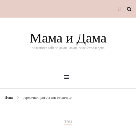
Мама и Дама
полезният сайт за дами, мами, семейство и деца
Home
термично приготвени зеленчуци
TAG