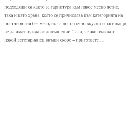
соте
подходящи са както за гарнитура към някое месно ястие,
така и като храна, която се причислява към категорията на
постни ястия без месо, но са достатъчно вкусни и засищащи,
че да имат нужда от допълнение. Така, че ако очаквате
някой вегетарианец вкъщи скоро – пригответе …