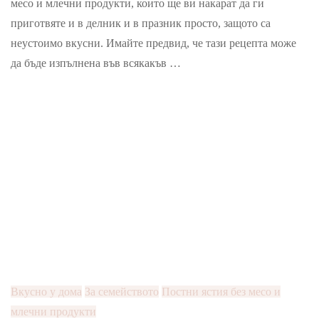
месо и млечни продукти, които ще ви накарат да ги
приготвяте и в делник и в празник просто, защото са
неустоимо вкусни. Имайте предвид, че тази рецепта може
да бъде изпълнена във всякакъв …
Вкусно у дома
За семейството
Постни ястия без месо и
млечни продукти