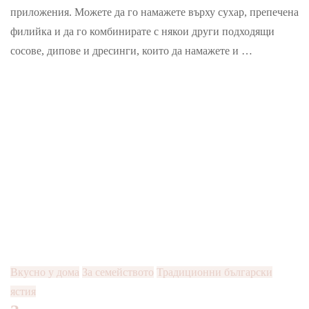
домати
приложения. Можете да го намажете върху сухар, препечена
филийка и да го комбинирате с някои други подходящи
сосове, дипове и дресинги, които да намажете и …
Вкусно у дома
За семейството
Традиционни български
ястия