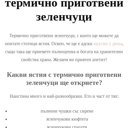
термично приготвени
зеленчуци
Термично приготвени зеленчуци, с които ще можете да
опитате стотици ястия. Освен, че ще е адски
вкусно у дома
,
също така ще приемете пълноценна и богата на хранителни
свойства храна. Желаем ви приятен апетит!
Какви ястия с термично приготвени
зеленчуци ще откриете?
Наистина много и най-разнообразни. Ето и част от тях:
пълнени чушки със сирене
зеленчукови кюфтета
зеленчукови спагети