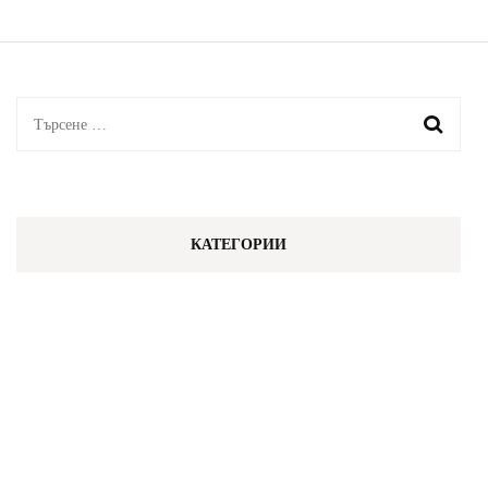
на
публикациите
на
страници
Търсене
за:
КАТЕГОРИИ