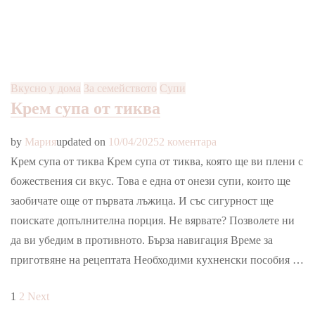
Вкусно у дома
За семейството
Супи
Крем супа от тиква
за
by
Мария
updated on
10/04/2025
2 коментара
Крем
Крем супа от тиква Крем супа от тиква, която ще ви плени с
супа
божествения си вкус. Това е една от онези супи, които ще
от
заобичате още от първата лъжица. И със сигурност ще
тиква
поискате допълнителна порция. Не вярвате? Позволете ни
да ви убедим в противното. Бърза навигация Време за
приготвяне на рецептата Необходими кухненски пособия …
Разделяне
Page
Page
1
2
Next