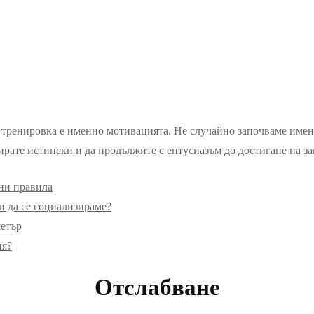
а тренировка е именно мотивацията. Не случайно започваме именн
ирате истински и да продължите с ентусиазъм до достигане на зав
сни правила
и да се социализираме?
метър
ия?
Отслабване