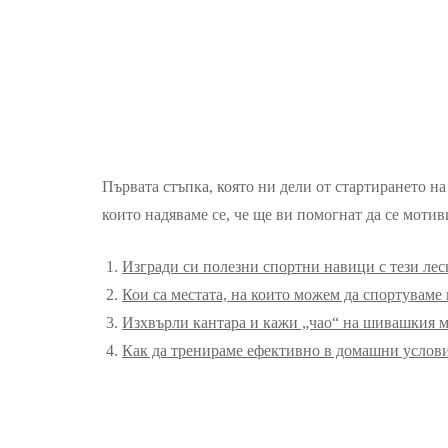
Първата стъпка, която ни дели от стартирането н
които надяваме се, че ще ви помогнат да се мотив
Изгради си полезни спортни навици с тези ле
Кои са местата, на които можем да спортуваме 
Изхвърли кантара и кажи „чао“ на шивашкия 
Как да тренираме ефективно в домашни услов