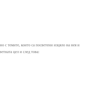
о с темите, които са посветени изцяло на нея и
етната цел и след това: