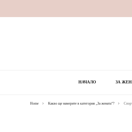
НАЧАЛО
ЗА ЖЕН
Home
Какво ще намерите в категория „За жената“?
Спор
ВРЕ
ЗДРА