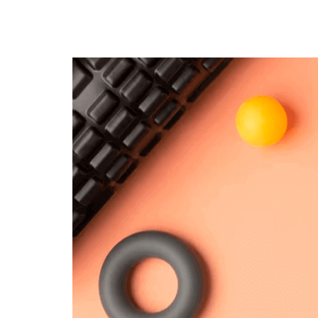
КРА
МОД
СОЦ
СПО
РАБО