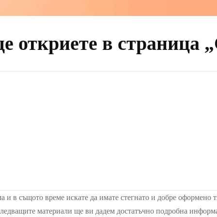
е откриете в страница 
 и в същото време искате да имате стегнато и добре оформено тяло
 в следващите материали ще ви дадем достатъчно подробна инфор