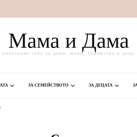
Мама и Дама
полезният сайт за дами, мами, семейство и деца
АТА
ЗА СЕМЕЙСТВОТО
ЗА ДЕЦАТА
З
т
МЕ ЗА МАМА
ВКУСНО У ДОМА
ЗА БЕБЕТО
ВЕ И ГРИЖА
ЗАБАВЛЕНИЯ
ЗА ПОДРАСТВАЩО
ДЕТЕ