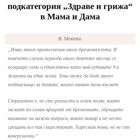
подкатегория „Здраве и грижа“
в Мама и Дама
Я. Монева:
„Имах много притеснения около бременността. В
повечето случаи периода около деветте месеца се
асоциира само и единствено като най-хубавите 9 в
живота на една жена. Това може да бъде много
подтискащо за дамите, които нямат този късмет.
Страхотно е, че сте реалисти и освен теми, които
засягат по-голям процент от бременните, обръщате
внимание на важни въпроси, които макар и не често
срещани все пак съществуват. Харесвам това, че не сте
комерсиални.“