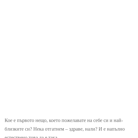
Кое е първотo нещо, което пожелавате на себе си и най-
близките си? Нека отгатнем – здраве, нали? И е напълно
естествено това да е така.