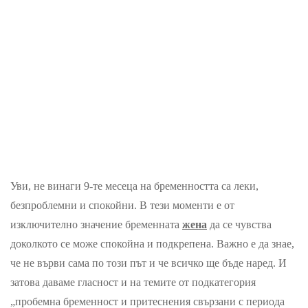
Уви, не винаги 9-тe месеца на бременността са леки,
безпроблемни и спокойни. В тези моменти е от
изключително значение бременната
жена
да се чувства
доколкото се може спокойна и подкрепена. Важно е да знае,
че не върви сама по този път и че всичко ще бъде наред. И
затова даваме гласност и на темите от подкатегория
„пробемна бременност и притеснения свързани с периода