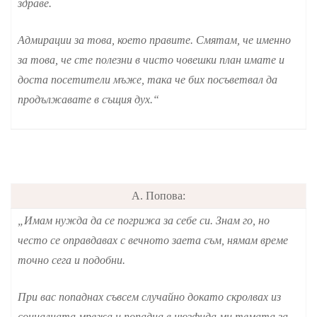
здраве.
Адмирации за това, което правите. Смятам, че именно
за това, че сте полезни в чисто човешки план имате и
доста посетители мъже, така че бих посъветвал да
продължавате в същия дух.“
А. Попова:
„Имам нужда да се погрижа за себе си. Знам го, но
често се оправдавах с вечното заета съм, нямам време
точно сега и подобни.
При вас попаднах съвсем случайно докато скролвах из
социалната мрежа и попадна в нюзфида ми темата за