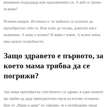
внимание подходжда към задълженията си. А кой се грижи
за мама?
Резонен въпрос. Истината е, че майките са склонни да
пренебрегват себе си. Или поне до тогава, докогато им е
възможно. А кому е нужно? И мама е човек. А всеки човек
има своите потребности.
Защо здравето е първото, за
което мама трябва да се
погрижи?
Ако мама пренебрегва собственото си здраве, в един момент
ще трябва да даде принудителна пауза на всичко останало.
Ние от „Мама и дама“ не смятаме, че е необходимо такъв