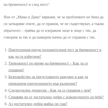
на бременност и след него“.
Ние от „Мама и Дама“ вярваме, че за проблемите не бива да
си затваряме очите, да се правим, че не съществуват, а тъкмо
обратното – трябва да се изправим лице в лице с тях, да
говорим за тях и да намерим начин да се справим с тях.
Притеснения преди положителния тест за бременност и
как да ги избегнем?
Тревожност по време на бременност – Как да се
справим?
Безпокойство за предстоящото раждане и как да
превърнем притеснението във вълнение?
Следродилна депресия – Как да се справим с нея?
Справям ли се достатъчно добре с новороденото си бебе?
Аз достатъчно добра майка ли съм?