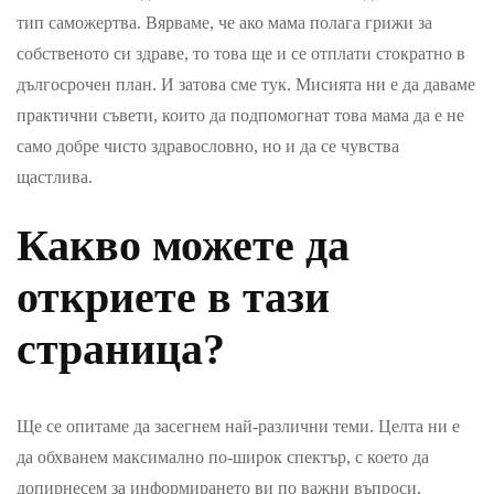
тип саможертва. Вярваме, че ако мама полага грижи за
собственото си здраве, то това ще и се отплати стократно в
дългосрочен план. И затова сме тук. Мисията ни е да даваме
практични съвети, които да подпомогнат това мама да е не
само добре чисто здравословно, но и да се чувства
щастлива.
Какво можете да
откриете в тази
страница?
Ще се опитаме да засегнем най-различни теми. Целта ни е
да обхванем максимално по-широк спектър, с което да
допирнесем за информирането ви по важни въпроси,