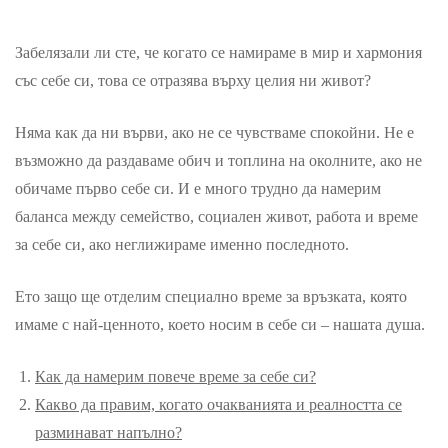
Забелязали ли сте, че когато се намираме в мир и хармония
със себе си, това се отразява върху целия ни живот?
Няма как да ни върви, ако не се чувстваме спокойни. Не е
възможно да раздаваме обич и топлина на околните, ако не
обичаме първо себе си. И е много трудно да намерим
баланса между семейство, социален живот, работа и време
за себе си, ако неглижираме именно последното.
Ето защо ще отделим специално време за връзката, която
имаме с най-ценното, което носим в себе си – нашата душа.
Как да намерим повече време за себе си?
Какво да правим, когато очакванията и реалността се
разминават напълно?