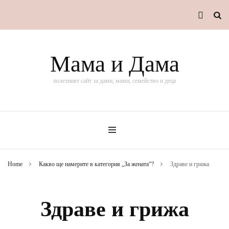
Мама и Дама
полезният сайт за дами, мами, семейство и деца
Home
Какво ще намерите в категория „За жената“?
Здраве и грижа
Здраве и грижа