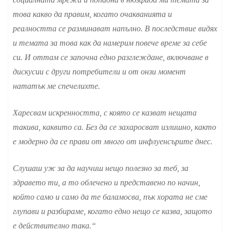
това какво да правим, когато очакванията и
реалността се разминават напълно. В последствие видях
и темата за това как да намерим повече време за себе
си. И оттам се започна едно разглеждане, включване в
дискусии с други потребители и от онзи момент
нататък ме спечелихте.
Харесвам искренността, с която се казват нещата
такива, каквито са. Без да се захаросват излишно, както
е модерно да се прави от много от инфлуенсърите днес.
Слушаш уж за да научиш нещо полезно за теб, за
здравето ти, а то облечено и представено по начин,
който само и само да те баламосва, пък хората не сме
глупави и разбираме, когато едно нещо се казва, защото
е действително така.“