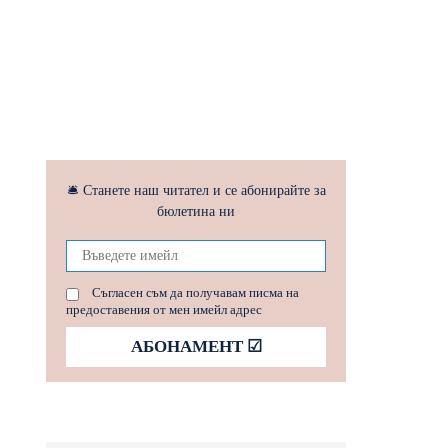
🛎 Станете наш читател и се абонирайте за
бюлетина ни
Съгласен съм да получавам писма на
предоставения от мен имейл адрес