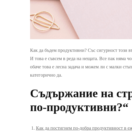
Как да бъдем продуктивни? Със сигурност този въ
И това е съвсем в реда на нещата. Все пак няма ч
обаче това е лесна задача и можем ли с малки стъ
категорично да.
Съдържание на стр
по-продуктивни?“
Как да постигнем по-добра продуктивност в е