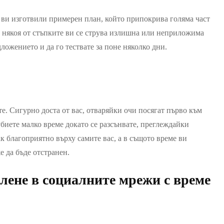
ме ви изготвили примерен план, който припокрива голяма част
че някоя от стъпките ви се струва излишна или неприложима
ложението и да го тествате за поне няколко дни.
те. Сигурно доста от вас, отваряйки очи посягат първо към
убиете малко време докато се разсънвате, преглеждайки
к благоприятно върху самите вас, а в същото време ви
е да бъде отстранен.
лене в социалните мрежи с време