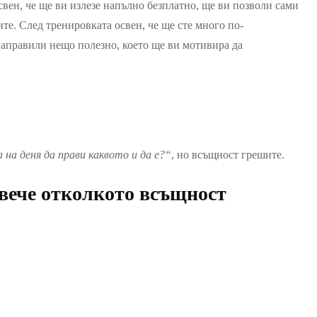
освен, че ще ви излезе напълно безплатно, ще ви позволи сами
те. След тренировката освен, че ще сте много по-
 направили нещо полезно, което ще ви мотивира да
 на деня да прави каквото и да е?“
, но всъщност грешите.
вече отколкото всъщност