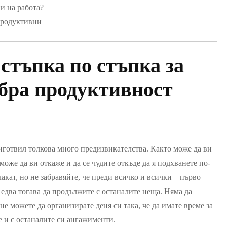
и на работа?
продуктивни
стъпка по стъпка за
обра продуктивност
риготвил толкова много предизвикателства. Както може да ви
оже да ви откаже и да се чудите откъде да я подхванете по-
акат, но не забравяйте, че преди всичко и всички – първо
едва тогава да продължите с останалите неща. Няма да
не можете да организирате деня си така, че да имате време за
е и с останалите си ангажименти.