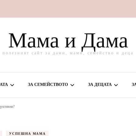
Мама и Дама
полезният сайт за дами, мами, семейство и деца
АТА
ЗА СЕМЕЙСТВОТО
ЗА ДЕЦАТА
З
дуктивни?
МЕ ЗА МАМА
ВКУСНО У ДОМА
ЗА БЕБЕТО
ВЕ И ГРИЖА
ЗАБАВЛЕНИЯ
ЗА ПОДРАСТВАЩО
УСПЕШНА МАМА
ДЕТЕ