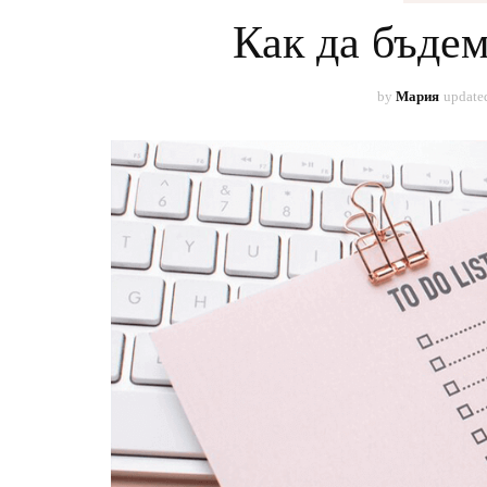
КРА
Как да бъде
МОД
by
Мария
update
СОЦ
СПО
РАБО