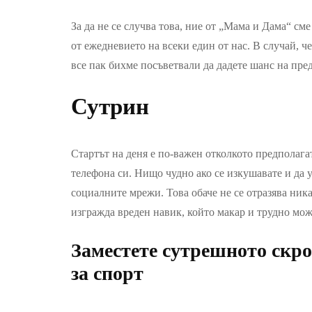
За да не се случва това, ние от „Мама и Дама“ с
от ежедневието на всеки един от нас. В случай, 
все пак бихме посъветвали да дадете шанс на пред
Сутрин
Стартът на деня е по-важен отколкото предполага
телефона си. Нищо чудно ако се изкушавате и да 
социалните мрежи. Това обаче не се отразява ника
изгражда вреден навик, който макар и трудно мож
Заместете сутрешното скро
за спорт