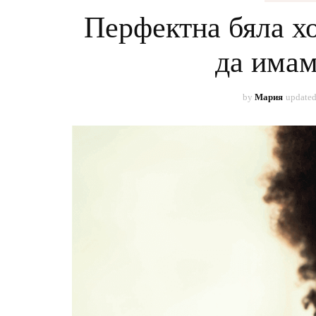
КРА
Перфектна бяла х
МОД
да имам
СОЦ
by
Мария
update
СПО
РАБО