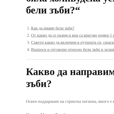
бели зъби?“
Как да имаме бели зъби?
От какво да се пазим и кои са врагове номер 1
Съвети какво да включим в рутината си, свърза
Въпроси и отговори относно бели зъби и холи
Какво да направим
зъби?
Освен поддържане на стриктна хигиена, много е в