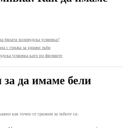
 на бялата холивудска усмивка?
на с грижа за здрави зъби
вудска усмивка като по филмите
 за да имаме бели
ажно как точно се грижим за зъбите си.