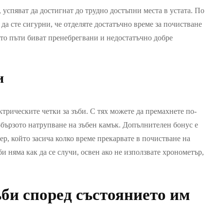
, успяват да достигнат до трудно достъпни места в устата. По
да сте сигурни, че отделяте достатъчно време за почистване
сто пъти биват пренебрегвани и недостатъчно добре
и
рическите четки за зъби. С тях можете да премахнете по-
-бързото натрупване на зъбен камък. Допълнителен бонус е
мер, който засича колко време прекарвате в почистване на
би няма как да се случи, освен ако не използвате хронометър,
ъби според състоянието им