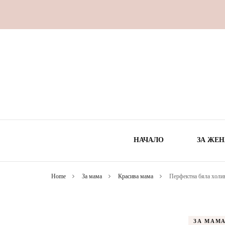
НАЧАЛО
ЗА ЖЕН
Home
За мама
Красива мама
Перфектна бяла холив
ВРЕ
ЗДРА
ЗА МАМ