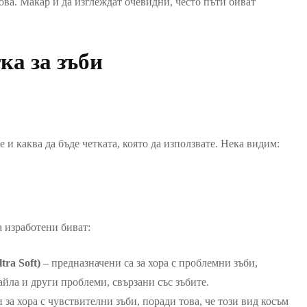
ова. Макар и да изглеждат очевидни, често пъти биват
ка за зъби
 и каква да бъде четката, която да използвате. Нека видим:
а изработени биват:
ra Soft)
– предназначени са за хора с проблемни зъби,
айла и други проблеми, свързани със зъбите.
за хора с чувствителни зъби, поради това, че този вид косъм