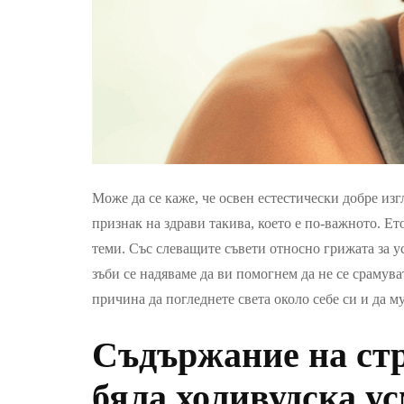
Може да се каже, че освен естестически добре из
признак на здрави такива, което е по-важното. Ето
теми. Със слеващите съвети относно грижата за у
зъби се надяваме да ви помогнем да не се срамува
причина да погледнете света около себе си и да м
Съдържание на ст
бяла холивудска у