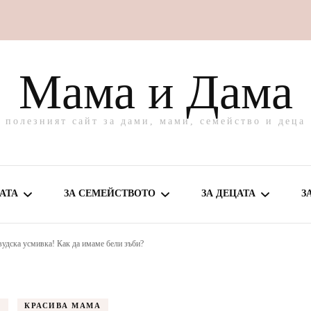
Мама и Дама
полезният сайт за дами, мами, семейство и деца
АТА
ЗА СЕМЕЙСТВОТО
ЗА ДЕЦАТА
З
удска усмивка! Как да имаме бели зъби?
МЕ ЗА МАМА
ВКУСНО У ДОМА
ЗА БЕБЕТО
ВЕ И ГРИЖА
ЗАБАВЛЕНИЯ
ЗА ПОДРАСТВАЩО
А
КРАСИВА МАМА
ДЕТЕ