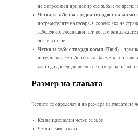
не е агресивен при допир със зъба и по време
Четка за зъби със средна твърдост на косми
потребителите на пазара. Особено ако не страд
забележите следващия път, когато разглеждате 
четки за зъби.
Четка за зъби с твърди косми (Hard)
– предим
натрупалата се зъбна плака. За сметка на това
което да доведе до оголване на корена на зъбит
Размер на главата
Четките се определят и по размера на главата на ч
Конвенционални четки за зъби
Четки с мека глава