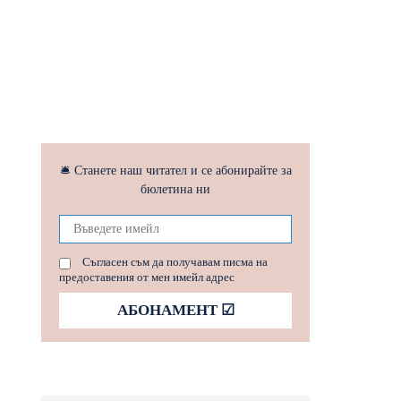
🛎 Станете наш читател и се абонирайте за
бюлетина ни
Съгласен съм да получавам писма на
предоставения от мен имейл адрес