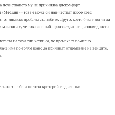
 на почистването му не причинява дискомфорт.
те (Medium)
– това е може би най-честият избор сред
ат от някакъв проблем със зъбите. Друго, което бихте могли да
в магазина е, че това са и най-произвежданите разновидности
ствата на този тип четки са, че премахват по-лесно
 обаче има по-голям шанс да причинят отдръпване на венците,
е.
етката за зъби и по този критерий се делят на: