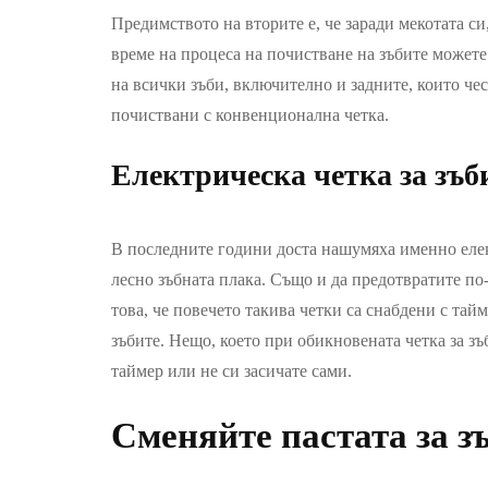
Предимството на вторите е, че заради мекотата си
време на процеса на почистване на зъбите можете 
на всички зъби, включително и задните, които че
почиствани с конвенционална четка.
Електрическа четка за зъб
В последните години доста нашумяха именно елект
лесно зъбната плака. Също и да предотвратите по
това, че повечето такива четки са снабдени с тай
зъбите. Нещо, което при обикновената четка за зъ
таймер или не си засичате сами.
Сменяйте пастата за з