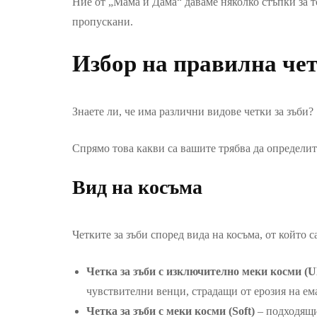
Ние от „Мама и Дама“ даваме няколко стъпки за т
пропускани.
Избор на правилна чет
Знаете ли, че има различни видове четки за зъби?
Спрямо това какви са вашите трябва да определите
Вид на косъма
Четките за зъби според вида на косъма, от който с
Четка за зъби с изключително меки косми (Ult
чувствителни венци, страдащи от ерозия на ем
Четка за зъби с меки косми (Soft)
– подходящи 