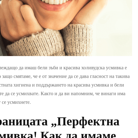
глеждащо да имаш бели зъби и красива холивудска усмивка е
 защо смятаме, че е от значение да се дава гласност на такива
стната хигиена и поддържането на красива усмивка и бели
те да се усмихвате. Както и да ви напомним, че винаги има
у се усмихнете.
раницата „Перфектна
смивка! Как да имаме