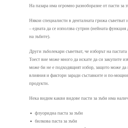
На пазара има огромно разноборазие от пасти за з
Някои специалисти в денталната грижа съветват и
– едната да се използва сутрин (нейната функция 
на зъбите).
Други зъболекари съветват, че изборът на пастата
Тоест вие може много да искате да си закупите из
може би не е подходящият избор, защото може да
влияния и фактори заради съставките и по-мощнит
продукти.
Нека видим какви видове пасти за зъби има нали
флуоридна паста за зъби
билкова паста за зъби