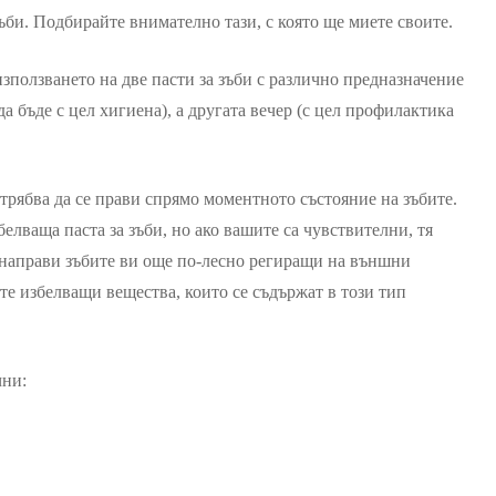
ъби. Подбирайте внимателно тази, с която ще миете своите.
зползването на две пасти за зъби с различно предназначение
да бъде с цел хигиена), а другата вечер (с цел профилактика
 трябва да се прави спрямо моментното състояние на зъбите.
белваща паста за зъби, но ако вашите са чувствителни, тя
 направи зъбите ви още по-лесно региращи на външни
е избелващи вещества, които се съдържат в този тип
чни: