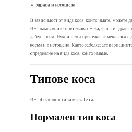
здрава и изтощена
В зависимост от вида коса, който имате, можете 
Има дами, които притежават мека, фина и здрава к
дебел косъм. Някои жени притежават мека коса с д
косъм и е изтощена. Както забелязвате вариациит
определяне на вида коса, който имаме.
Типове коса
Има 4 основни типа коса. Те са:
Нормален тип коса