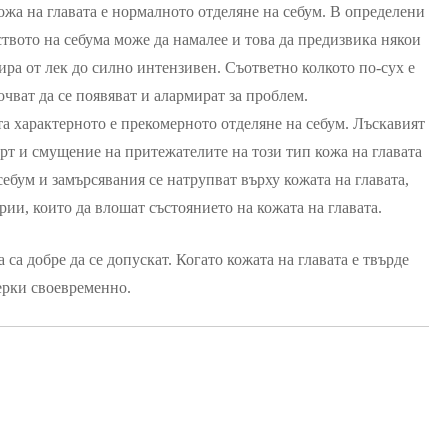
ожа на главата е нормалното отделяне на себум. В определени
твото на себума може да намалее и това да предизвика някои
ира от лек до силно интензивен. Съответно колкото по-сух е
чват да се появяват и алармират за проблем.
та характерното е прекомерното отделяне на себум. Лъскавият
орт и смущение на притежателите на този тип кожа на главата
себум и замърсявания се натрупват върху кожата на главата,
рии, които да влошат състоянието на кожата на главата.
са добре да се допускат. Когато кожата на главата е твърде
мерки своевременно.