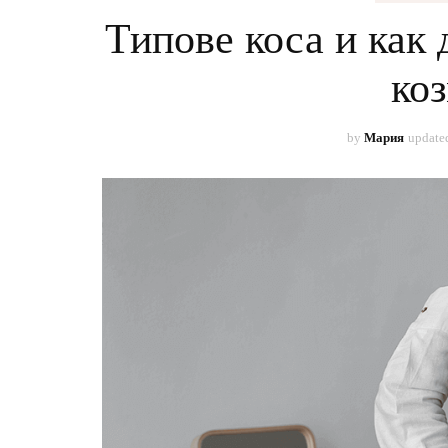
КРА
Типове коса и как
МОД
ко
СОЦ
by
Мария
update
СПО
РАБО