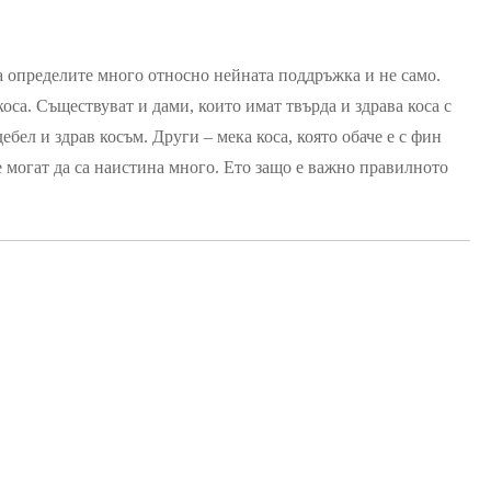
да определите много относно нейната поддръжка и не само.
оса. Съществуват и дами, които имат твърда и здрава коса с
ебел и здрав косъм. Други – мека коса, която обаче е с фин
е могат да са наистина много. Ето защо е важно правилното