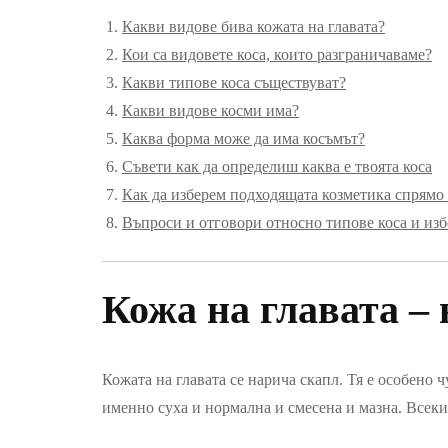
Какви видове бива кожата на главата?
Кои са видовете коса, които разграничаваме?
Какви типове коса съществуват?
Какви видове косми има?
Каква форма може да има косъмът?
Съвети как да определиш каква е твоята коса
Как да изберем подходящата козметика спрямо 
Въпроси и отговори относно типове коса и из
Кожа на главата – 
Кожата на главата се нарича скапл. Тя е особено 
именно суха и нормална и смесена и мазна. Всеки