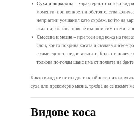
Суха и нормална
– характерното за този вид к
моменти, при конкретни обстоятелства количес
неприятни усещания като сърбеж, който да вар
скалпът, толкова повече външни симптоми запо
Смесена и мазна
– при този вид кожа на глава
слой, който покрива косата и създава дискомф
е само един от недостатъците. Колкото повече 
толкова по-голям шанс има от появата на бакте
Както виждате нито едната крайност, нито другата 
суха или прекомерно мазна, трябва да се вземат 
Видове коса