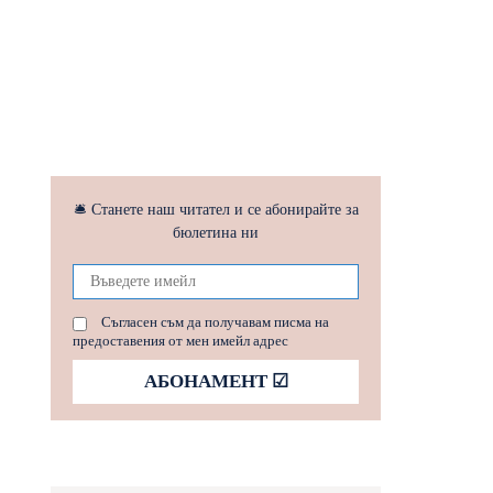
🛎 Станете наш читател и се абонирайте за
бюлетина ни
Съгласен съм да получавам писма на
предоставения от мен имейл адрес