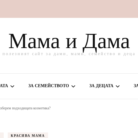
Мама и Дама
полезният сайт за дами, мами, семейство и деца
АТА
ЗА СЕМЕЙСТВОТО
ЗА ДЕЦАТА
З
 изберем подходящата козметика?
МЕ ЗА МАМА
ВКУСНО У ДОМА
ЗА БЕБЕТО
ВЕ И ГРИЖА
ЗАБАВЛЕНИЯ
ЗА ПОДРАСТВАЩО
А
КРАСИВА МАМА
ДЕТЕ