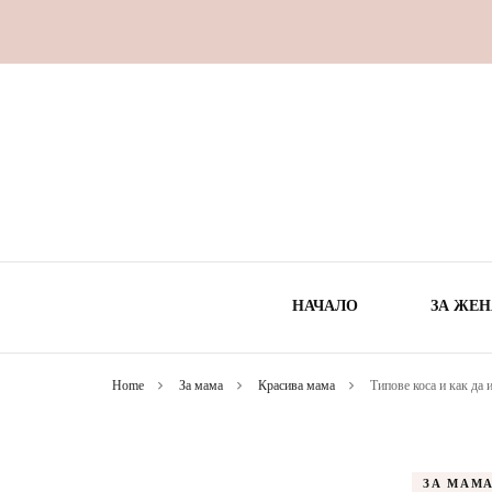
НАЧАЛО
ЗА ЖЕН
Home
За мама
Красива мама
Типове коса и как да
ВРЕ
ЗДРА
ЗА МАМ