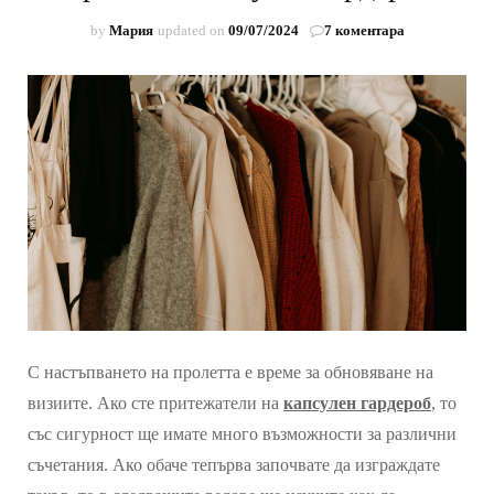
за
by
Мария
updated on
09/07/2024
7 коментара
Пролетен
капсулен
гардероб
С настъпването на пролетта е време за обновяване на
визиите. Ако сте притежатели на
капсулен гардероб
, то
със сигурност ще имате много възможности за различни
съчетания. Ако обаче тепърва започвате да изграждате