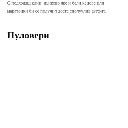
С подходящ клин, дънково яке и бели кецове или
маратонки би се получил доста сполучлив аутфит.
Пуловери