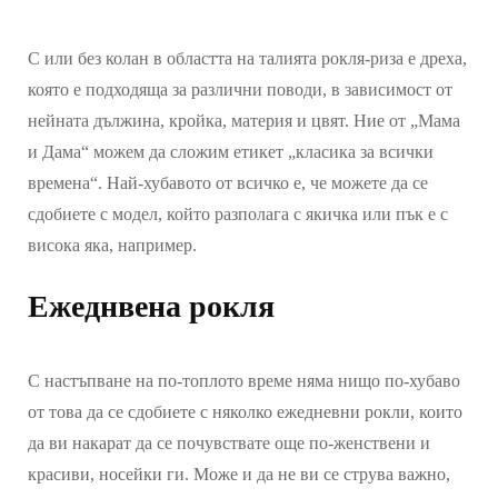
С или без колан в областта на талията рокля-риза е дреха,
която е подходяща за различни поводи, в зависимост от
нейната дължина, кройка, материя и цвят. Ние от „Мама
и Дама“ можем да сложим етикет „класика за всички
времена“. Най-хубавото от всичко е, че можете да се
сдобиете с модел, който разполага с якичка или пък е с
висока яка, например.
Ежеднвена рокля
С настъпване на по-топлото време няма нищо по-хубаво
от това да се сдобиете с няколко ежедневни рокли, които
да ви накарат да се почувствате още по-женствени и
красиви, носейки ги. Може и да не ви се струва важно,