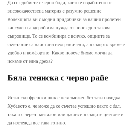
Да се сдобиете с черно боди, което е изработено от
висококачествена материя е разумно решение.
Колекцията ви с модни придобивки за вашия пролетен
капсулен гардероб има нужда от поне едно такова
съкровище. То се комбинира с всичко, опциите за
съчетание са наистина неограничени, а в същото време е
удобно и комфортно. Какво повече бихме могли да
искаме от една дреха?
Бяла тениска с черно райе
Истински френски шик е невъзможен без тази находка.
Хубавото е, че може да се съчетае успешно както с бял,
така и с черен панталон или джинси в същите цветове и
да изглежда все така готино.