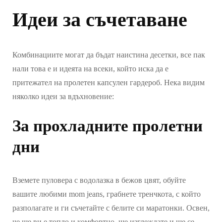
Идеи за съчетаване
Комбинациите могат да бъдат наистина десетки, все пак
нали това е и идеята на всеки, който иска да е
притежател на пролетен капсулен гардероб. Нека видим
няколко идеи за вдъхновение:
За прохладните пролетни
дни
Вземете пуловера с водолазка в бежов цвят, обуйте
вашите любими mom jeans, грабнете тренчкота, с който
разполагате и ги съчетайте с белите си маратонки. Освен,
че ще ви е топло и комфортно, ще изглеждате и ще се