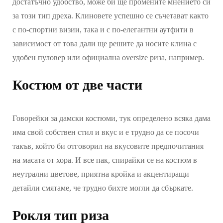
достатъчно удобство, може би ще промените мнението си
за този тип дреха. Клиновете успешно се съчетават както
с по-спортни визии, така и с по-елегантни аутфити в
зависимост от това дали ще решите да носите клина с
удобен пуловер или официална oversize риза, например.
Костюм от две части
Говорейки за дамски костюми, тук определено всяка дама
има свой собствен стил и вкус и е трудно да се посочи
такъв, който би отговорил на вкусовите предпочитания
на масата от хора. И все пак, спирайки се на костюм в
неутрални цветове, приятна кройка и акцентиращи
детайли смятаме, че трудно бихте могли да сбъркате.
Рокля тип риза