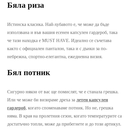
Бяла риза
Истинска класика. Най-хубавото е, че може да бъде
използвана и във вашия есенен капсулен гардероб, така
че тази находка е MUST HAVE. Идеално се съчетава
както с официален панталон, така и с дънки за по-
небрежна, спортно-елегантна, ежедневна визия.
Бял потник
Сигурно някои от вас ще помислят, че е станала грешка.
Или че може би визираме дреха за
летен капсулен
гардероб
, когато споменаваме потник. Но не, грешка
няма. В края на пролетния сезон, когато температурите са
достатъчно топли, може да прибегнете и до този артикул.