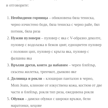
и отговорите:
Необходими горнища
– обикновена бяла тениска,
черно изчистено боди, бяла тениска с черно райе, бял
потник, бяла риза
Нужни пуловери
– пуловер с яка с V-образно деколте,
пуловер с водолазка в бежов цвят, едноцветен пуловер
с половин цип, пуловер с кръгла яка, пуловер с
фалшива яка
Връхни дрехи, които да набавим
– черен блейзър,
скъсена жилетка, тренчкот, дънково яке
Долнища
и рокли
– клоширан панталон в черно,
Mom Jeans, клинове от изкуствена кожа, костюм от две
части и блейзър, рокля тип риза, ежеднвена рокля
Обувки
– дамски обувки с широки връзки, бели
маратонки, кецове