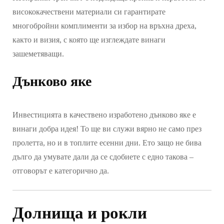
висококачествени материали си гарантирате
многобройни комплименти за избор на връхна дреха,
както и визия, с която ще изглеждате винаги
зашеметяващи.
Дънково яке
Инвестицията в качествено изработено дънково яке е
винаги добра идея! То ще ви служи вярно не само през
пролетта, но и в топлите есенни дни. Ето защо не бива
дълго да умувате дали да се сдобиете с едно такова –
отговорът е категорично да.
Долнища и рокли