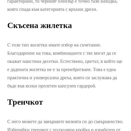
гарантирани, то черният блейзър е точно тази находка,
която спада към категорията с връхни дрехи.
Скъсена жилетка
С този тип жилетки имате избор на съчетание.
Благодарение на това, комбинациите с тях могат да се
окажат наистина десетки. Естествено, цветът, в който ще
е дадената жилетка не е за пренебрегване. Това е една
практична и универсална дреха, която си заслужава да
бъде във всеки пролетен капсулен гардероб.
Тренчкот
С него можете да завършите визията си до съвършенство.
Избирайки тренчкот с подходяща кройка и изработен от