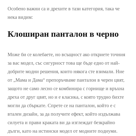
Особено важни са и дрехите в тази категория, така че
нека видим:
Клоширан панталон в черно
Може би се колебаете, но всъщност ако откриете точния
за вас модел, със сигурност това ще бъде едно от най-
добрите модни решения, които някога сте взимали. Ние
от „Мама и Дама“ препоръчваме панталон в черен цвят,
защото не само лесно се комбинира с горнище и връхна
дреха от друг цвят, но и е класика, с която трудно бихте
могли да сбъркате. Спрете се на панталон, който е с
втален дизайн, за да получите ефект, който издължава
силуета и прави краката ви да изглеждат безкрайно
дълги, като на истински модел от модните подиуми.