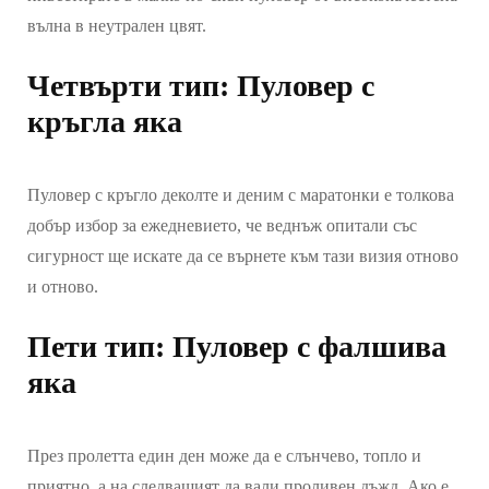
вълна в неутрален цвят.
Четвърти тип: Пуловер с
кръгла яка
Пуловер с кръгло деколте и деним с маратонки е толкова
добър избор за ежедневието, че веднъж опитали със
сигурност ще искате да се върнете към тази визия отново
и отново.
Пети тип: Пуловер с фалшива
яка
През пролетта един ден може да е слънчево, топло и
приятно, а на следващият да вали проливен дъжд. Ако е