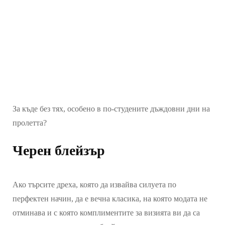
За къде без тях, особено в по-студените дъждовни дни на
пролетта?
Черен блейзър
Ако търсите дреха, която да извайва силуета по
перфектен начин, да е вечна класика, на която модата не
отминава и с която комплиментите за визията ви да са