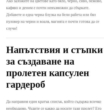
Ако заложите на цветове като бяло, черно, сиво, бежово,
кафяво и деним е почти невъзможно да сбъркате.
Добавете и една черна блузка на бели райета или бял
пуловер на черни и воаля, магията е почти готова да се
случи!
Напътствия и стъпки
за създаване на
пролетен капсулен
гардероб
Да направим един кратък списък, който съдържа всичко
необходимо. Чудите се какво да носите тази пролет? Ето