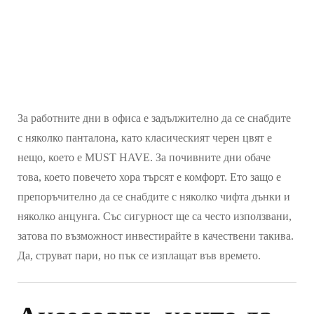
За работните дни в офиса е задължително да се снабдите
с няколко панталона, като класическият черен цвят е
нещо, което е MUST HAVE. За почивните дни обаче
това, което повечето хора търсят е комфорт. Ето защо е
препоръчително да се снабдите с няколко чифта дънки и
няколко анцунга. Със сигурност ще са често използвани,
затова по възможност инвестирайте в качествени такива.
Да, струват пари, но пък се изплащат във времето.