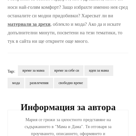
носи най-голям комфорт? Защо избрахте именно нея сред
останалите си модни придобивки? Харесват ли ви
материали за дрехи
, облекло и мода? Ако да и искате
допълнителни минути, посветени на тези тематики, то
тук в сайта ни ще откриете още много.
време за мама
време за себе си
идеи за мама
Tags:
мода
развлечения
свободно време
Post
Navigation
Информация за автора
Мария се грижи за цялостното представяне на
съдържанието в "Мама и Дама". Тя отговаря за
проучването, описанието, оформянето и