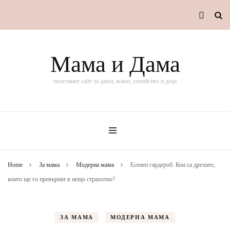
Мама и Дама
полезният сайт за дами, мами, семейство и деца
Home
За мама
Модерна мама
Есенен гардероб: Кои са дрехите,
които ще го превърнат в нещо страхотно?
ЗА МАМА
МОДЕРНА МАМА