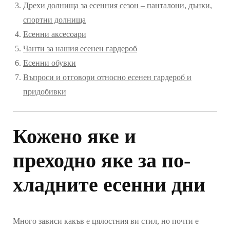
Дрехи долнища за есенния сезон – панталони, дънки,
спортни долнища
Есенни аксесоари
Чанти за нашия есенен гардероб
Есенни обувки
Въпроси и отговори относно есенен гардероб и
придобивки
Кожено яке и
преходно яке за по-
хладните есенни дни
Много зависи какъв е цялостния ви стил, но почти е