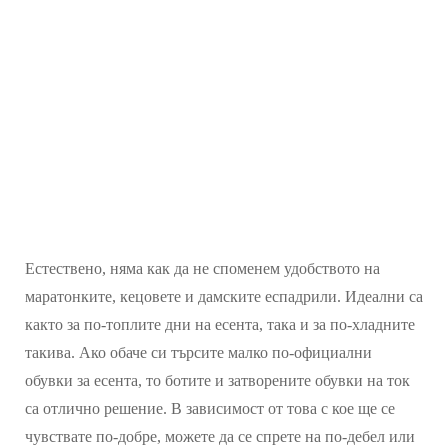
Естествено, няма как да не споменем удобството на
маратонките, кецовете и дамските еспадрили. Идеални са
както за по-топлите дни на есента, така и за по-хладните
такива. Ако обаче си търсите малко по-официални
обувки за есента, то ботите и затворените обувки на ток
са отлично решение. В зависимост от това с кое ще се
чувствате по-добре, можете да се спрете на по-дебел или