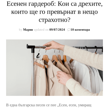
Есенен гардероб: Кои са дрехите,
които ще го превърнат в нещо
страхотно?
за
by
Мария
updated on
09/07/2024
10 коментара
Есенен
гардероб:
Кои
са
дрехите,
които
ще
го
превърнат
в
нещо
страхотно?
В една българска песен се пее „Есен, есен, умиращ