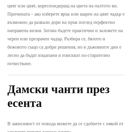
цвят или цвят, кореспондиращ на цвета на палтото ви.
Причината – ако изберете ярък или шарен на цвят чадър е
възможно да развали дори на пръв поглед перфектно
направена визия. Затова бъдете практични и заложете на
черен или прозрачен чадър. Разбира се, бялото и
бежовото също са добри решения, но в дъжовните дни е
лесно да бъдат изцапани и изискват по-старателно
почистване.
Дамски чанти през
есента
В зависимост от повода можете да се сдобиете с някой от
следните типове дамски чанти: