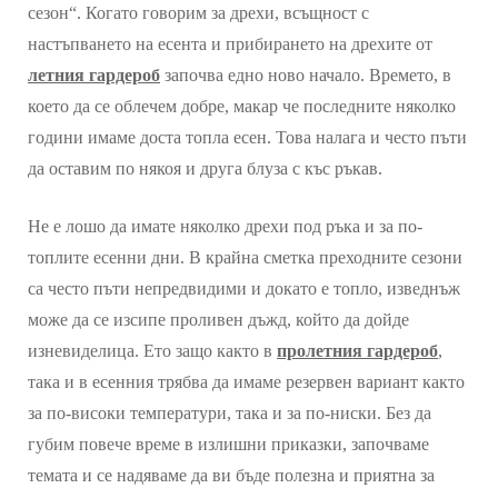
сезон“. Когато говорим за дрехи, всъщност с
настъпването на есента и прибирането на дрехите от
летния гардероб
започва едно ново начало. Времето, в
което да се облечем добре, макар че последните няколко
години имаме доста топла есен. Това налага и често пъти
да оставим по някоя и друга блуза с къс ръкав.
Не е лошо да имате няколко дрехи под ръка и за по-
топлите есенни дни. В крайна сметка преходните сезони
са често пъти непредвидими и докато е топло, изведнъж
може да се изсипе проливен дъжд, който да дойде
изневиделица. Ето защо както в
пролетния гардероб
,
така и в есенния трябва да имаме резервен вариант както
за по-високи температури, така и за по-ниски. Без да
губим повече време в излишни приказки, започваме
темата и се надяваме да ви бъде полезна и приятна за