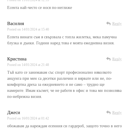
Posted on
11/01/2024 at 12:53
Есента най-често се нося по-неглиже
Василия
Reply
Posted on
14/01/2024 at 15:40
Есента винаги съм я свързвала с топла жилетка, мека памучна
блузка и дънки. Години наред това е моята ежедневна визия.
Кристина
Reply
Posted on
14/01/2024 at 21:48
Тъй като се занимавам със спорт професионално няколкото
анцунга при мен са десетки различни и вярвате или не, по-
комфортна дреха за ежедневието и не само – трудно ще
намерите. Имам късмет, че не работя в офис и това ми позволява
по-небрежна визия.
Джеси
Reply
Posted on
16/01/2024 at 01:42
обожавам да нареждам есенния си гардероб, защото точно в него