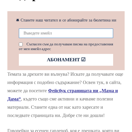
🛎 Станете наш читател и се абонирайте за бюлетина ни
Съгласен съм да получавам писма на предоставения
от мен имейл адрес
Темата за дрехите ви вълнува? Искате да получавате още
информация с подобно съдържание? Освен тук, в сайта,
можете да посетите
Фейсбук страницата ни „Мама и
Дама“
, където също сме активни и качваме полезни
материали. Станете една от нас като харесате и
последвате страницата ни. Добре сте ни дошли!
Говорейки за есенен гардероб, коя е дрешката, която ви