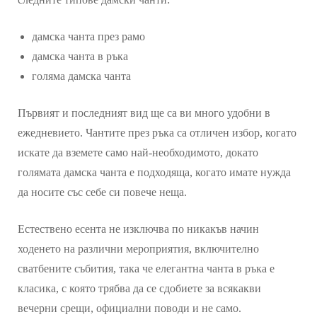
дамска чанта през рамо
дамска чанта в ръка
голяма дамска чанта
Първият и последният вид ще са ви много удобни в
ежедневието. Чантите през ръка са отличен избор, когато
искате да вземете само най-необходимото, докато
голямата дамска чанта е подходяща, когато имате нужда
да носите със себе си повече неща.
Естествено есента не изключва по никакъв начин
ходенето на различни мероприятия, включително
сватбените събития, така че елегантна чанта в ръка е
класика, с която трябва да се сдобиете за всякакви
вечерни срещи, официални поводи и не само.