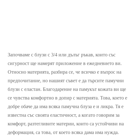
Започваме с блузи с 3/4 или дълъг ръкав, които със
сигурност ще намерят приложение в ежедневието ви.
Относно материята, разбира се, че всичко е въпрос на
предпочитание, но нашият съвет е да търсите памучни
блузи с еластан. Благодарение на памукът кожата ви ще
се чувства комфортно в допир с материята. Това, което е
добре обаче да има всяка памучна блуза е и ликра. Тя е
известна със своята еластичност, а когато говорим за
комфорт, разтегливите материи, които са устойчиви на
деформация, са това, от което всяка дама има нужда.