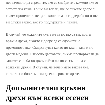
невъзможно да сгрешите, ако се снабдите с кожено яке от
естествена кожа. То ще ви топли, ще се съчетае добре с
голям процент от нещата, които има в гардероба ви и ще
ви служи вярно, ако го поддържате и пазите.
В случай, че кожените якета не са по вкуса ви, друга
връхна дреха, с която е добре да се сдобиете, е
преходното яке. Съществуват както по-къси, така и по-
дълги модели. Относно цветовете, бихме препоръчали да
заложите на базов цвят, който лесно се съчетава с
всякакви дрехи. В случай, че вече имате такова яке,
естествено бихте могли да експериментирате.
Допълнителни връхни
дрехи към всеки есенен