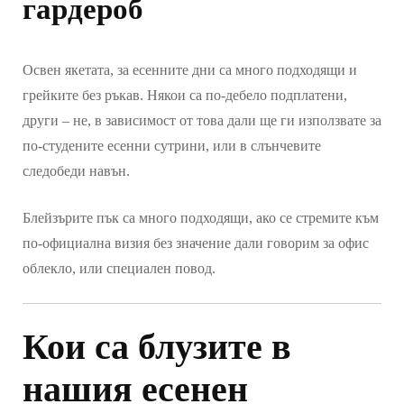
гардероб
Освен якетата, за есенните дни са много подходящи и
грейките без ръкав. Някои са по-дебело подплатени,
други – не, в зависимост от това дали ще ги използвате за
по-студените есенни сутрини, или в слънчевите
следобеди навън.
Блейзърите пък са много подходящи, ако се стремите към
по-официална визия без значение дали говорим за офис
облекло, или специален повод.
Кои са блузите в
нашия есенен