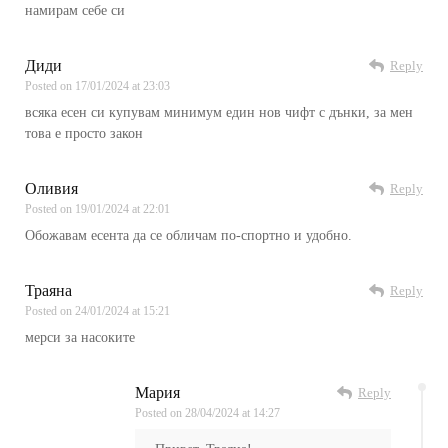
намирам себе си
Диди
Reply
Posted on
17/01/2024 at 23:03
всяка есен си купувам минимум един нов чифт с дънки, за мен
това е просто закон
Оливия
Reply
Posted on
19/01/2024 at 22:01
Обожавам есента да се обличам по-спортно и удобно.
Траяна
Reply
Posted on
24/01/2024 at 15:21
мерси за насоките
Мария
Reply
Posted on
28/04/2024 at 14:27