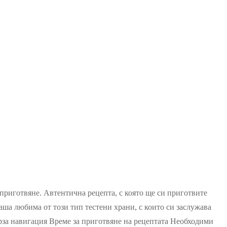
сто
 приготвяне. Автентична рецепта, с която ще си приготвите
аша любима от този тип тестени храни, с които си заслужава
ца
ърза навигация Време за приготвяне на рецептата Необходими