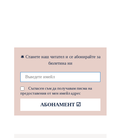
🛎 Станете наш читател и се абонирайте за
бюлетина ни
Съгласен съм да получавам писма на
предоставения от мен имейл адрес