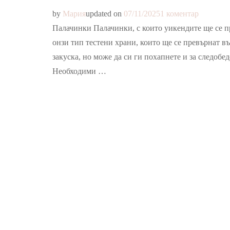
за
by
Мария
updated on
07/11/2025
1 коментар
Палачин
Палачинки Палачинки, с които уикендите ще се пр
онзи тип тестени храни, които ще се превърнат в
закуска, но може да си ги похапнете и за следобе
Необходими …