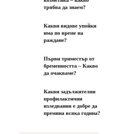
козметика – какво
трябва да знаем?
Какви видове упойки
има по време на
раждане?
Първи триместър от
бременността – Какво
да очакваме?
Какви задължителни
профилактични
изледвания е добре да
премина всяка година?