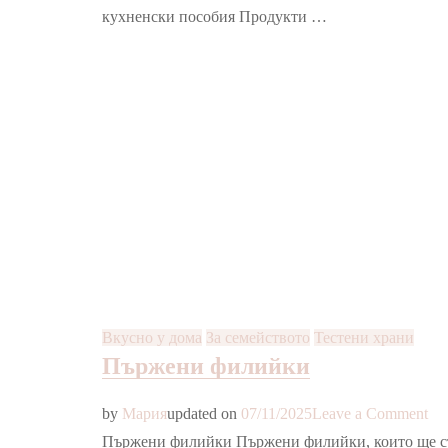
кухненски пособия Продукти …
Вкусно у дома
За семейството
Тестени храни
Пържени филийки
on
by
Мария
updated on
07/11/2025
Leave a Comment
Пъ
Пържени филийки Пържени филийки, които ще събе