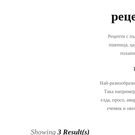
КРА
рец
МОД
СОЦ
Рецепти с пъ
пшеница, цар
СПО
похапн
РАБО
Най-разнообразни
Така например 
елда, просо, ама
ечемик и ове
Showing
3 Result(s)