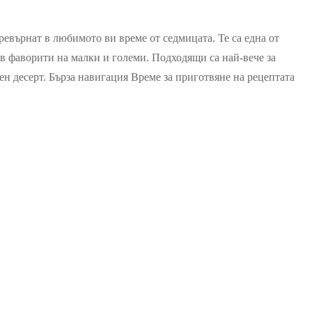
ки
евърнат в любимото ви време от седмицата. Те са една от
ъв фаворити на малки и големи. Подходящи са най-вече за
ден десерт. Бърза навигация Време за приготвяне на рецептата