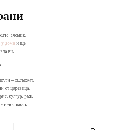
рани
елта, ечемик,
 у дома
и ще
ада ви.
?
други – съдържат.
ни от царевица,
рис, булгур, ръж,
непоносимост.
Търсене