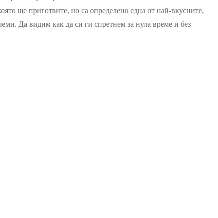
лийки
която ще приготвите, но са определено една от най-вкусните,
еми. Да видим как да си ги спретнем за нула време и без