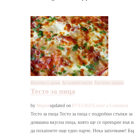
Вкусно у дома
За семейството
Тестени храни
Тесто за пица
on
by
Мария
updated on
07/11/2025
Leave a Comment
Те
Тесто за пица Тесто за пица с подробни стъпки за
за
домашна вкусна пица, която ще се превърне във в
пи
да похапнете още едно парче. Нека започваме! Б