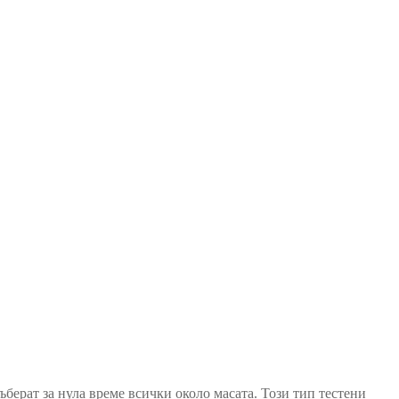
ржени
рат за нула време всички около масата. Този тип тестени