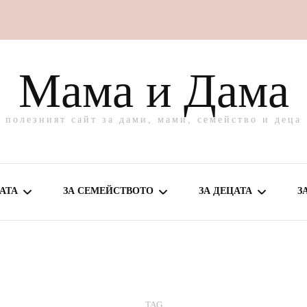
Мама и Дама
полезният сайт за дами, мами, семейство и деца
АТА
ЗА СЕМЕЙСТВОТО
ЗА ДЕЦАТА
З
МЕ ЗА МАМА
ВКУСНО У ДОМА
ЗА БЕБЕТО
ВЕ И ГРИЖА
ЗАБАВЛЕНИЯ
ЗА ПОДРАСТВАЩО
TAG
ДЕТЕ