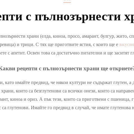
СОТА
ОТНОШЕНИЯ
епти с пълнозърнести х
ЗА ТИЙНЕЙДЖЪРА
А
УЮТ ВКЪЩИ
ИАЛЕН ЖИВОТ
ЧИСТОТА У ДОМА
лнозърнести храни (елда, киноа, просо, амарант, булгур, жито, сп
евица) и трици. С тях ще приготвите ястия, с които ще е
вкусно
РТ
ете с апетит. Освен това са достатъчно питателни и ще заситят гл
ТА И КАРИЕРА
Какви рецепти с пълнозърнести храни ще откриете
, като имайте предвид, че някои култури не съдържат глутен, а 
храни, които са безглутенови са всички онези, които са направе
рант, киноа и ориз. А пък тези, които са приготвени с пшеница, г
с са глутенови. Имайте го предвид в случай, че имате глутенова 