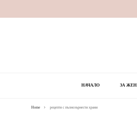
НАЧАЛО
ЗА ЖЕН
Home
рецепти с пълнозърнести храни
ВРЕ
ЗДРА