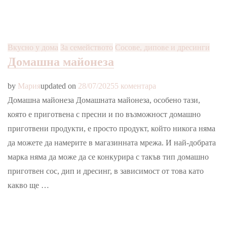
Вкусно у дома
За семейството
Сосове, дипове и дресинги
Домашна майонеза
за
by
Мария
updated on
28/07/2025
5 коментара
Домашна
Домашна майонеза Домашната майонеза, особено тази,
майонеза
която е приготвена с пресни и по възможност домашно
приготвени продукти, е просто продукт, който никога няма
да можете да намерите в магазинната мрежа. И най-добрата
марка няма да може да се конкурира с такъв тип домашно
приготвен сос, дип и дресинг, в зависимост от това като
какво ще …