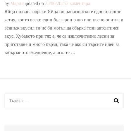
за
by
Мария
updated on
25/06/2025
2 коментара
Яйца
Яйца по панагюрски Яйца по панагюрски е едно от онези
по
ястия, които всеки един българин рано или късно опитва и
панагюрски
веднъж вкусил ги не би могъл да сбърка този автентичен
вкус. Хубавото при тях е, че са изключително лесни за
приготвяне и много бързи, така че ако си търсите идеи за
забързаното ежедневие, а искате …
Търсене
за: