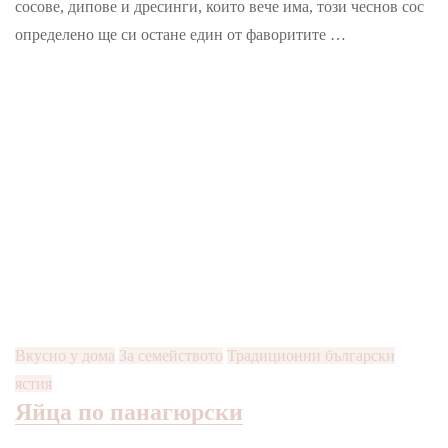
сосове, дипове и дресинги, които вече има, този чеснов сос
определено ще си остане един от фаворитите …
Вкусно у дома
За семейството
Традиционни български
ястия
Яйца по панагюрски