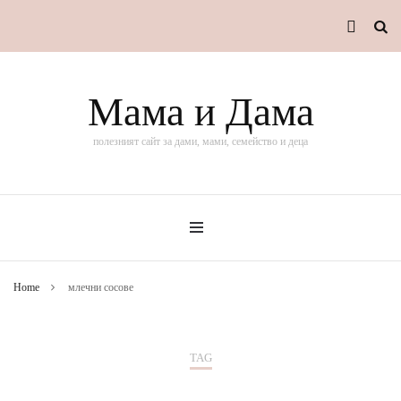
Мама и Дама
полезният сайт за дами, мами, семейство и деца
Home
млечни сосове
TAG