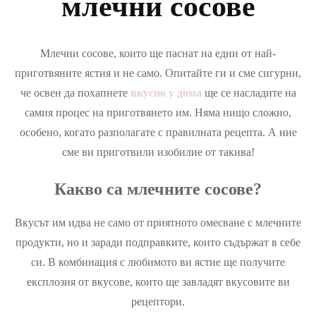
млечни сосове
Млечни сосове, които ще паснат на едни от най-
приготвяните ястия и не само. Опитайте ги и сме сигурни,
че освен да похапнете
вкусно у дома
ще се насладите на
самия процес на приготвянето им. Няма нищо сложно,
особено, когато разполагате с правилната рецепта. А ние
сме ви приготвили изобилие от такива!
Какво са млечните сосове?
Вкусът им идва не само от приятното омесване с млечните
продукти, но и заради подправките, които съдържат в себе
си. В комбинация с любимото ви ястие ще получите
експлозия от вкусове, които ще завладят вкусовите ви
рецептори.