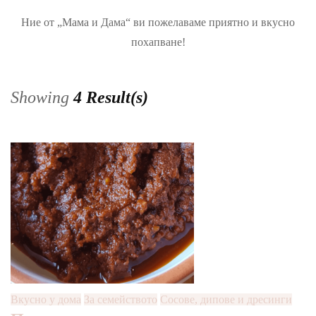
Ние от „Мама и Дама“ ви пожелаваме приятно и вкусно
похапване!
Showing
4 Result(s)
Вкусно у дома
За семейството
Сосове, дипове и дресинги