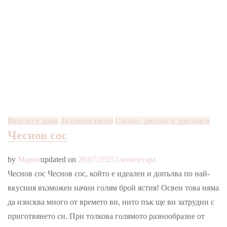
Вкусно у дома
За семейството
Сосове, дипове и дресинги
Чеснов сос
за
by
Мария
updated on
28/07/2025
3 коментара
Чеснов
Чеснов сос Чеснов сос, който е идеален и допълва по най-
сос
вкусния възможен начин голям брой ястия! Освен това няма
да изисква много от времето ви, нито пък ще ви затрудни с
приготвянето си. При толкова голямото разнообразие от