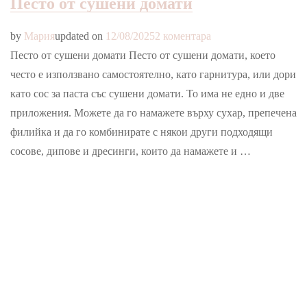
Песто от сушени домати
за
by
Мария
updated on
12/08/2025
2 коментара
Песто
Песто от сушени домати Песто от сушени домати, което
от
често е използвано самостоятелно, като гарнитура, или дори
сушени
като сос за паста със сушени домати. То има не едно и две
домати
приложения. Можете да го намажете върху сухар, препечена
филийка и да го комбинирате с някои други подходящи
сосове, дипове и дресинги, които да намажете и …