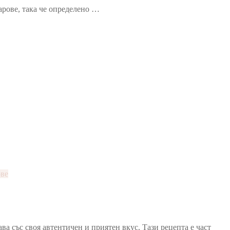
арове, така че определено …
ове
ва със своя автентичен и приятен вкус. Тази рецепта е част