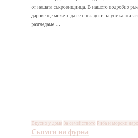
на
от нашата съкровищница. В нашето подробно ръко
фурна
дарове ще можете да се насладите на уникални яст
разгледаме …
Вкусно у дома
За семейството
Риба и морски дар
Сьомга на фурна