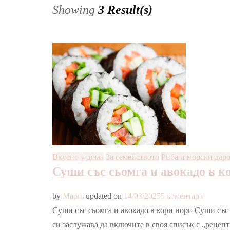
Showing
3 Result(s)
Вкусно у дома
За семейството
Риба и морски дар
Суши със сьомга и авокадо в к
за
by
Мария
updated on
14/03/2025
5 коментара
Суши
Суши със сьомга и авокадо в кори нори Суши със 
със
си заслужава да включите в своя списък с „рецеп