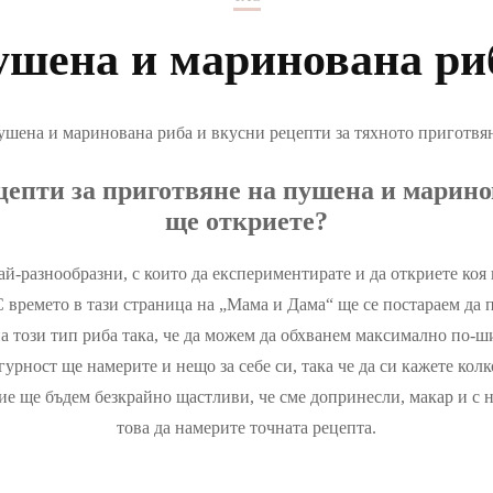
СОТА
ОТНОШЕНИЯ
ушена и маринована ри
ЗА ТИЙНЕЙДЖЪРА
А
УЮТ ВКЪЩИ
ИАЛЕН ЖИВОТ
ЧИСТОТА У ДОМА
шена и маринована риба и вкусни рецепти за тяхното приготвя
РТ
цепти за приготвяне на пушена и марино
ще откриете?
ТА И КАРИЕРА
й-разнообразни, с които да експериментирате и да откриете коя
С времето в тази страница на „Мама и Дама“ ще се постараем да 
а този тип риба така, че да можем да обхванем максимално по-ш
гурност ще намерите и нещо за себе си, така че да си кажете кол
ие ще бъдем безкрайно щастливи, че сме допринесли, макар и с 
това да намерите точната рецепта.