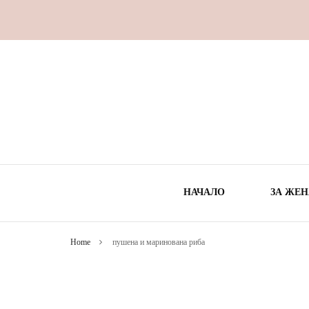
НАЧАЛО
ЗА ЖЕН
Home
пушена и маринована риба
ВРЕ
ЗДРА