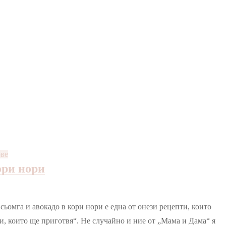
ове
ори нори
сьомга и авокадо в кори нори е една от онези рецепти, които
ти, които ще приготвя“. Не случайно и ние от „Мама и Дама“ я