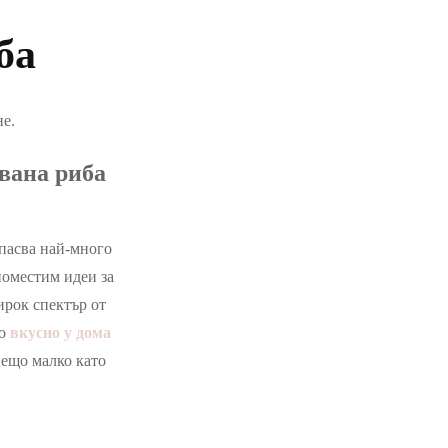
ба
не.
вана риба
 пасва най-много
поместим идеи за
ирок спектър от
ко
вкусно у дома
нещо малко като