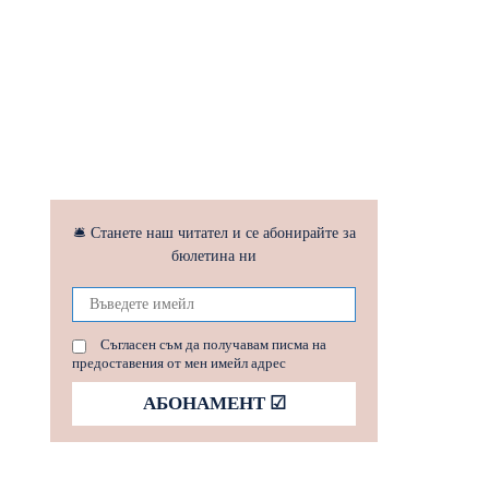
🛎 Станете наш читател и се абонирайте за
бюлетина ни
Съгласен съм да получавам писма на
предоставения от мен имейл адрес