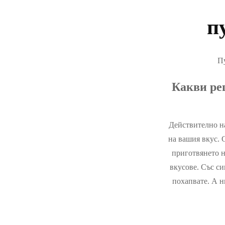
КРА
п
МОД
СОЦ
Пу
СПО
Какви ре
РАБО
Действително на
на вашия вкус. 
приготвянето н
вкусове. Със си
похапвате. А н