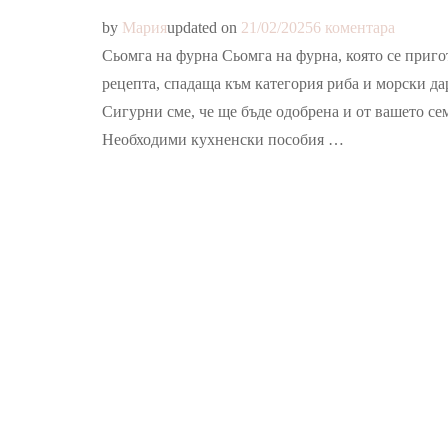
за
by
Мария
updated on
21/02/2025
6 коментара
Сьомга
Сьомга на фурна Сьомга на фурна, която се приго
на
рецепта, спадаща към категория риба и морски да
фурна
Сигурни сме, че ще бъде одобрена и от вашето се
Необходими кухненски пособия …