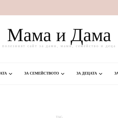
Мама и Дама
полезният сайт за дами, мами, семейство и деца
АТА
ЗА СЕМЕЙСТВОТО
ЗА ДЕЦАТА
З
МЕ ЗА МАМА
ВКУСНО У ДОМА
ЗА БЕБЕТО
ВЕ И ГРИЖА
ЗАБАВЛЕНИЯ
ЗА ПОДРАСТВАЩО
TAG
ДЕТЕ