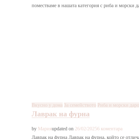
сьомга
поместваме в нашата категория с риба и морски д
и
авокадо
в
кори
нори
Вкусно у дома
За семейството
Риба и морски дар
Лаврак на фурна
за
by
Мария
updated on
26/02/2025
6 коментара
Лаврак
Лаврак на фурна Лаврак на фурна, който се отлича