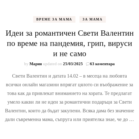
ВРЕМЕ ЗА МАМА
ЗА МАМА
Идеи за романтичен Свети Валентин
по време на пандемия, грип, вируси
и не само
за
by
Мария
updated on
25/03/2025
63 коментара
Идеи
Свети Валентин и датата 14.02 – в месеца на любовта
за
романтичен
всички онлайн магазини впрягат цялото си въображение за
Свети
това как да привлекат вниманието на хората. Те предлагат
Валентин
по
умело какви ли не идеи за романтични подаръци за Свети
време
Валентин, които да бъдат закупени. Всяка дама без значение
на
дали съвременна мама, съпруга или приятелка знае, че до …
пандемия,
грип,
вируси
и