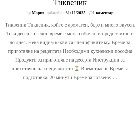
Тиквеник
за
by
Мария
updated on
31/12/2025
1 коментар
Тиквеник
Тиквеник Тиквеник, който е ароматен, бърз и много вкусен.
Този десерт от едно време е много обичан и предпочитан и
до днес. Нека видим какви са спецификите му. Време за
приготвяне на рецептата Необходими кухненски пособия
Продукти за приготвяне на десерта Инструкции за
приготвяне на специалитета
Времетраене Време за
подготовка: 20 минути Време за готвене: …