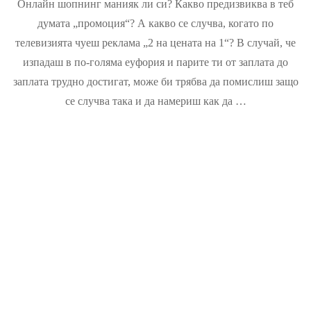
Онлайн шопнинг манияк ли си? Какво предизвиква в теб
шопинг
манианк
думата „промоция“? А какво се случва, когато по
ли
телевизията чуеш реклама „2 на цената на 1“? В случай, че
си?
изпадаш в по-голяма еуфория и парите ти от заплата до
заплата трудно достигат, може би трябва да помислиш защо
се случва така и да намериш как да …