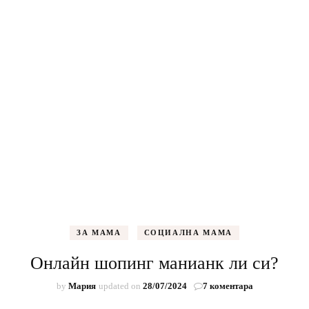
ЗА МАМА
СОЦИАЛНА МАМА
Онлайн шопинг манианк ли си?
за
by
Мария
updated on
28/07/2024
7 коментара
Онлайн