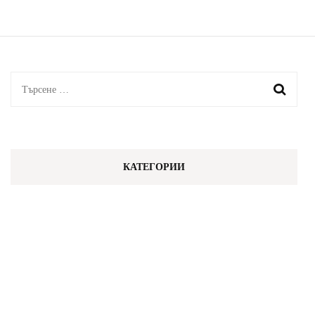
не
само
Търсене
за:
КАТЕГОРИИ