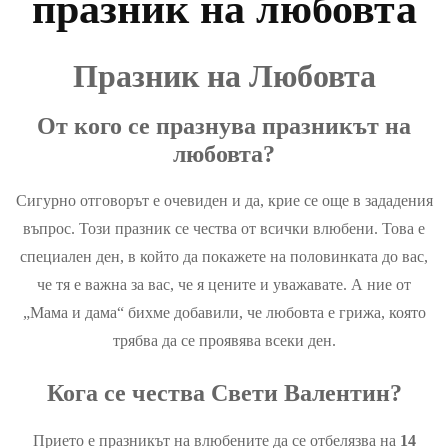
празник на любовта
Празник на Любовта
От кого се празнува празникът на
любовта?
Сигурно отговорът е очевиден и да, крие се още в зададения
въпрос. Този празник се чества от всички влюбени. Това е
специален ден, в който да покажете на половинката до вас,
че тя е важна за вас, че я цените и уважавате. А ние от
„Мама и дама“ бихме добавили, че любовта е грижа, която
трябва да се проявява всеки ден.
Кога се чества Свети Валентин?
Прието е празникът на влюбените да се отбелязва на
14