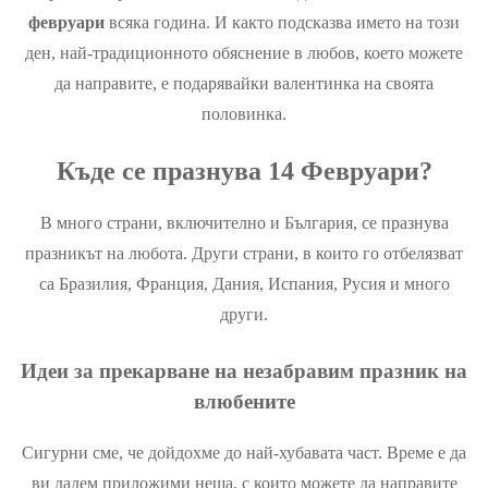
февруари
всяка година. И както подсказва името на този
ден, най-традиционното обяснение в любов, което можете
да направите, е подарявайки валентинка на своята
половинка.
Къде се празнува 14 Февруари?
В много страни, включително и България, се празнува
празникът на любота. Други страни, в които го отбелязват
са Бразилия, Франция, Дания, Испания, Русия и много
други.
Идеи за прекарване на незабравим празник на
влюбените
Сигурни сме, че дойдохме до най-хубавата част. Време е да
ви дадем приложими неща, с които можете да направите