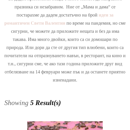
празника си незабравим. Ние от „Мама и дама“ се
постарахме да дадем достатъчно на брой
идеи за
романтичен Свети Валентин
по време на пандемия, но сме
сигурни, че можете да приложите нещата и без да има
такава. Има много двойки, които са си домошари по
природа. Или дори да сте от другия тип влюбени, които са
почитатели на отпразнуването навън, в ресторант, на кино и
т.н., сигурни сме, че ако тази година приложите друг вид
отбелязване на 14 февруари може пък и да останете приятно
изненадани.
Showing
5 Result(s)