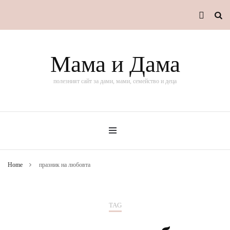
Мама и Дама
полезният сайт за дами, мами, семейство и деца
Home
празник на любовта
TAG