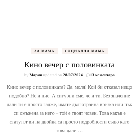
ЗА МАМА
СОЦИАЛНА МАМА
Кино вечер с половинката
за
by
Мария
updated on
28/07/2024
13 коментара
Кино
Кино вечер с половинката? Да, моля! Кой би отказал нещо
вечер
с
подобно? Не и ние. А сигурни сме, че и ти. Без значение
половинката
дали ти е просто гадже, имате дълготрайна връзка или пък
си омъжена за него – той е твоят човек. Това какъв е
статутът ви на двойка са просто подробности също като
това дали …